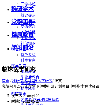
门诊排班
科研学术
就医指南
就诊提示
党群工作
预约挂号
交通信息
入院流程
健康教育
出院流程
社保知识
学习前沿
特色科室
特色专科
科室专家
医学教育
临床医学研究
本科教育
毕业后教育
首页
/
科研学术
/
临床医学研究
/ 正文
继续教育
我院召开2023年度省卫健委科研计划项目申报指南解读会议
招生就业
科研学术
发布人：xnxy120
药物/医疗器械临床试验
时间：2022-05-27