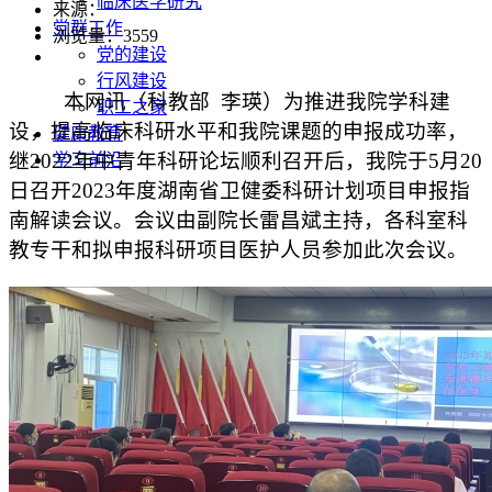
临床医学研究
来源：
党群工作
浏览量：
3559
党的建设
行风建设
本网讯（科教部 李瑛）为推进我院学科建
职工之家
设，提高临床科研水平和我院课题的申报成功率，
健康教育
继2022年中青年科研论坛顺利召开后，我院于5月20
学习前沿
日召开2023年度湖南省卫健委科研计划项目申报指
南解读会议。会议由副院长雷昌斌主持，各科室科
教专干和拟申报科研项目医护人员参加此次会议。