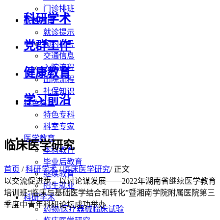
门诊排班
科研学术
就医指南
就诊提示
党群工作
预约挂号
交通信息
入院流程
健康教育
出院流程
社保知识
学习前沿
特色科室
特色专科
科室专家
医学教育
临床医学研究
本科教育
毕业后教育
首页
/
科研学术
/
临床医学研究
/ 正文
继续教育
以交流促进步，以讨论谋发展——2022年湖南省继续医学教育
招生就业
培训班“临床与基础医学结合和转化”暨湘南学院附属医院第三
科研学术
季度中青年科研论坛成功举办
药物/医疗器械临床试验