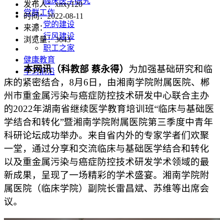
临床医学研究
发布人：xnxy120
党群工作
时间：2022-08-11
党的建设
来源：
行风建设
浏览量：
3643
职工之家
健康教育
本网讯（科教部 蔡永得）
为加强基础研究和临
学习前沿
床的紧密结合，8月6日，由湘南学院附属医院、郴
州市重金属污染与癌症防控技术研发中心联合主办
的2022年湖南省继续医学教育培训班“临床与基础医
学结合和转化”暨湘南学院附属医院第三季度中青年
科研论坛成功举办。来自省内外的专家学者们欢聚
一堂，通过分享和交流临床与基础医学结合和转化
以及重金属污染与癌症防控技术研发学术领域的最
新成果，呈现了一场精彩的学术盛宴。湘南学院附
属医院（临床学院）副院长雷昌斌、苏维等出席会
议。