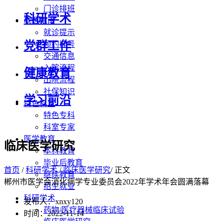
门诊排班
科研学术
就医指南
就诊提示
党群工作
预约挂号
交通信息
入院流程
健康教育
出院流程
社保知识
学习前沿
特色科室
特色专科
科室专家
医学教育
临床医学研究
本科教育
毕业后教育
首页
/
科研学术
/
临床医学研究
/ 正文
继续教育
郴州市医学会消化病学专业委员会2022年学术年会圆满落幕
招生就业
科研学术
发布人：xnxy120
药物/医疗器械临床试验
时间：2022-11-14