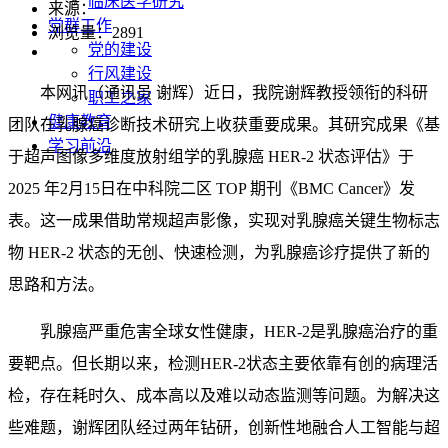
临床医学研究
来源：
党群工作
浏览量：
2891
党的建设
行风建设
本网讯（通讯员 谢辉）近日，我院谢辉教授领衔的科研
职工之家
健康教育
团队在乳腺癌诊断技术研究上收获重要成果。其研究成果《基
学习前沿
于超声图像多维度放射组学的乳腺癌
HER-2
状态评估》于
2025
年
2
月
15
日在中科院二区
TOP
期刊《
BMC Cancer
》发
表。这一成果借助常规超声影像，实现对乳腺癌关键生物标志
物
HER-2
状态的无创、快速检测，为乳腺癌诊疗提供了新的
思路和方法。
乳腺癌严重危害全球女性健康，
HER-2
是乳腺癌治疗的重
要靶点。但长期以来，检测
HER-2
状态主要依靠有创的病理活
检，存在耗时久、成本高以及难以动态监测等问题。为解决这
些难题，谢辉团队经过两年钻研，创新性地融合人工智能与超