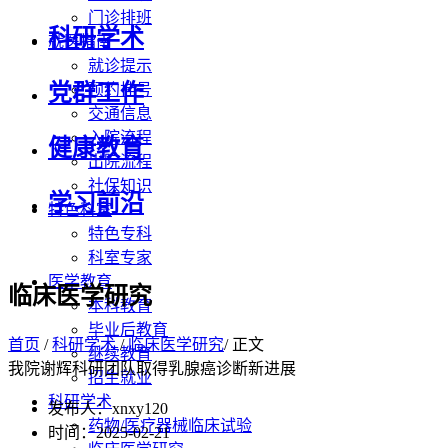
门诊排班
科研学术
就医指南
就诊提示
党群工作
预约挂号
交通信息
入院流程
健康教育
出院流程
社保知识
学习前沿
特色科室
特色专科
科室专家
医学教育
临床医学研究
本科教育
毕业后教育
首页
/
科研学术
/
临床医学研究
/ 正文
继续教育
我院谢辉科研团队取得乳腺癌诊断新进展
招生就业
科研学术
发布人：xnxy120
药物/医疗器械临床试验
时间：2025-02-21