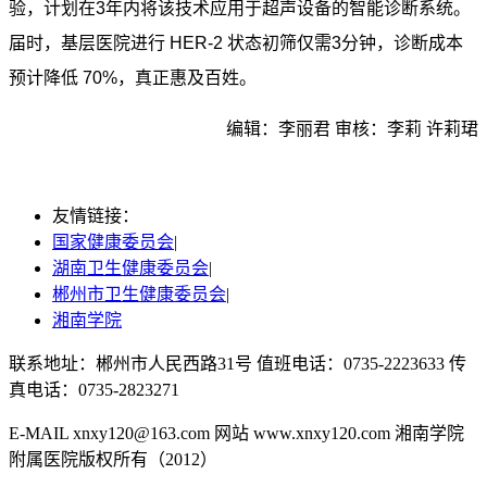
验，计划在
3
年内将该技术应用于超声设备的智能诊断系统。
届时，基层医院进行
HER-2
状态初筛仅需
3
分钟，诊断成本
预计降低
70%
，真正惠及百姓。
编辑：李丽君 审核：李莉 许莉珺
友情链接：
国家健康委员会
|
湖南卫生健康委员会
|
郴州市卫生健康委员会
|
湘南学院
联系地址：郴州市人民西路31号 值班电话：0735-2223633 传
真电话：0735-2823271
湘ICP备2022000991号
E-MAIL xnxy120@163.com 网站 www.xnxy120.com 湘南学院
附属医院版权所有（2012）