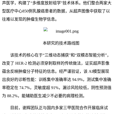
声医学，构建了
“
多维度放射组学”技术体系。他们整合两家大
型医疗中心
850
例乳腺癌患者的数据，从超声图像中获取了以
往难以发现的肿瘤生物学信息。
本研究的技术路线图
该技术的核心在于
“
三维动态捕获”和
“
双模态智能分析”，
改变了
HER-2
检测必须穿刺取样的传统做法，证实超声影像
蕴含反映肿瘤分子特征的信息。经严谨验证，该
AI
模型展现
出良好的诊断性能：训练集中准确率达
94.9%
，测试集中准确
率稳定在
74.7%
，灵敏度超
91%
，漏诊风险较低，阴性预测值
为
88.2%
，能辅助医生减少不必要的病理检测。
目前，谢辉团队正与国内多家三甲医院合作开展临床试