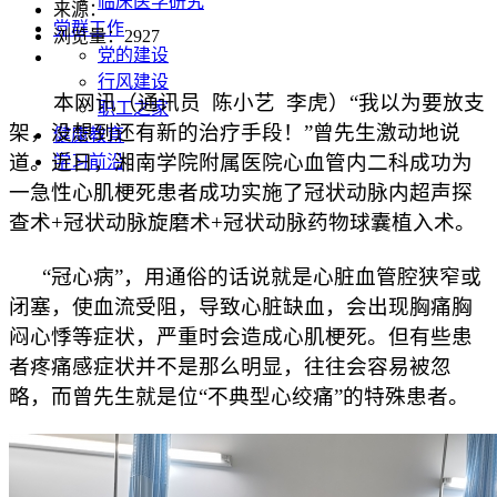
临床医学研究
来源：
党群工作
浏览量：
2927
党的建设
行风建设
本网讯（通讯员 陈小艺 李虎）“我以为要放支
职工之家
架，没想到还有新的治疗手段！”曾先生激动地说
健康教育
道。近日，湘南学院附属医院心血管内二科成功为
学习前沿
一急性心肌梗死患者成功实施了冠状动脉内超声探
查术+冠状动脉旋磨术+冠状动脉药物球囊植入术。
“冠心病”，用通俗的话说就是心脏血管腔狭窄或
闭塞，使血流受阻，导致心脏缺血，会出现胸痛胸
闷心悸等症状，严重时会造成心肌梗死。但有些患
者疼痛感症状并不是那么明显，往往会容易被忽
略，而曾先生就是位“不典型心绞痛”的特殊患者。