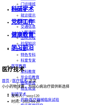
门诊排班
科研学术
就医指南
就诊提示
党群工作
预约挂号
交通信息
入院流程
健康教育
出院流程
社保知识
学习前沿
特色科室
特色专科
科室专家
医学教育
医疗技术
本科教育
毕业后教育
首页
/
医疗技术
/ 正文
继续教育
小小药物球囊，为冠心病治疗提供新选择
招生就业
科研学术
发布人：xnxy120
药物/医疗器械临床试验
时间：2022-04-20