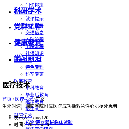
门诊排班
科研学术
就医指南
就诊提示
党群工作
预约挂号
交通信息
入院流程
健康教育
出院流程
社保知识
学习前沿
特色科室
特色专科
科室专家
医学教育
医疗技术
本科教育
毕业后教育
首页
/
医疗技术
/ 正文
继续教育
生死时速！湘南学院附属医院成功挽救急性心肌梗死患者
招生就业
科研学术
发布人：xnxy120
药物/医疗器械临床试验
时间：2022-04-26