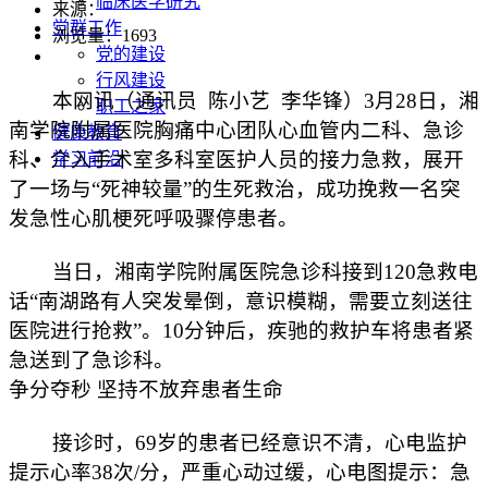
临床医学研究
来源：
党群工作
浏览量：
1693
党的建设
行风建设
本网讯（通讯员 陈小艺 李华锋）3月28日，湘
职工之家
南学院附属医院胸痛中心团队心血管内二科、急诊
健康教育
科、介入手术室多科室医护人员的接力急救，展开
学习前沿
了一场与“死神较量”的生死救治，成功挽救一名突
发急性心肌梗死呼吸骤停患者。
当日，湘南学院附属医院急诊科接到120急救电
话“南湖路有人突发晕倒，意识模糊，需要立刻送往
医院进行抢救”。10分钟后，疾驰的救护车将患者紧
急送到了急诊科。
争分夺秒 坚持不放弃患者生命
接诊时，69岁的患者已经意识不清，心电监护
提示心率38次/分，严重心动过缓，心电图提示：急