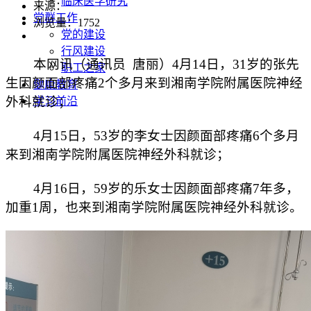
临床医学研究
来源：
党群工作
浏览量：
1752
党的建设
行风建设
本网讯（通讯员 唐丽）4月14日，31岁的张先
职工之家
生因颜面部疼痛2个多月来到湘南学院附属医院神经
健康教育
外科就诊；
学习前沿
4月15日，53岁的李女士因颜面部疼痛6个多月
来到湘南学院附属医院神经外科就诊；
4月16日，59岁的乐女士因颜面部疼痛7年多，
加重1周，也来到湘南学院附属医院神经外科就诊。