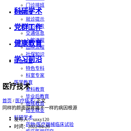
门诊排班
科研学术
就医指南
就诊提示
党群工作
预约挂号
交通信息
入院流程
健康教育
出院流程
社保知识
学习前沿
特色科室
特色专科
科室专家
医学教育
医疗技术
本科教育
毕业后教育
首页
/
医疗技术
/ 正文
继续教育
同样的颜面部疼痛不一样的病因根源
招生就业
科研学术
发布人：xnxy120
药物/医疗器械临床试验
时间：2022-04-26