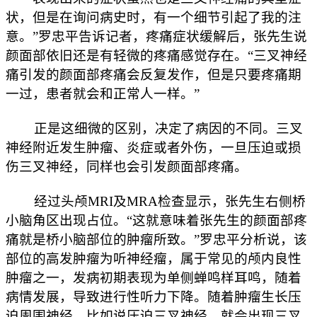
状，但是在询问病史时，有一个细节引起了我的注
意。”罗忠平告诉记者，疼痛症状缓解后，张先生说
颜面部依旧还是有轻微的疼痛感觉存在。“三叉神经
痛引发的颜面部疼痛会反复发作，但是只要疼痛期
一过，患者就会和正常人一样。”
正是这细微的区别，决定了病因的不同。三叉
神经附近发生肿瘤、炎症或者外伤，一旦压迫或损
伤三叉神经，同样也会引发颜面部疼痛。
经过头颅MRI及MRA检查显示，张先生右侧桥
小脑角区出现占位。“这就意味着张先生的颜面部疼
痛就是桥小脑部位的肿瘤所致。”罗忠平分析说，该
部位的高发肿瘤为听神经瘤，属于常见的颅内良性
肿瘤之一，发病初期表现为单侧蝉鸣样耳鸣，随着
病情发展，导致进行性听力下降。随着肿瘤生长压
迫周围神经，比如说压迫三叉神经，就会出现三叉