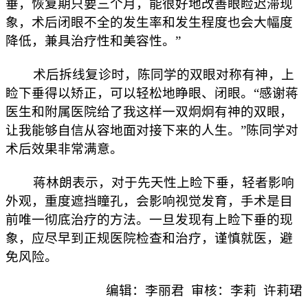
垂，恢复期只要三个月，能很好地改善眼睑迟滞现
象，术后闭眼不全的发生率和发生程度也会大幅度
降低，兼具治疗性和美容性。”
术后拆线复诊时，陈同学的双眼对称有神，上
睑下垂得以矫正，可以轻松地睁眼、闭眼。“感谢蒋
医生和附属医院给了我这样一双炯炯有神的双眼，
让我能够自信从容地面对接下来的人生。”陈同学对
术后效果非常满意。
蒋林朗表示，对于先天性上睑下垂，轻者影响
外观，重度遮挡瞳孔，会影响视觉发育，手术是目
前唯一彻底治疗的方法。一旦发现有上睑下垂的现
象，应尽早到正规医院检查和治疗，谨慎就医，避
免风险。
编辑：李丽君 审核：李莉 许莉珺