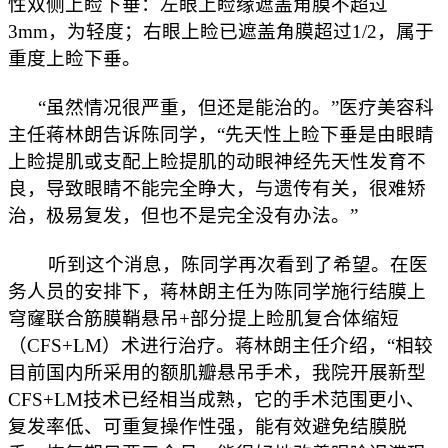
性双侧上睑下垂：左眼上睑缘遮盖角膜不超过
3mm，为轻度；右眼上睑已遮盖角膜超过1/2，属于
重度上睑下垂。
“虽然情况很严重，但还是能治的。”医疗美容科
主任蒋林朗告诉陈同学，“先天性上睑下垂是由眼睛
上睑提肌或支配上睑提肌的动眼神经先天性发育不
良，导致眼睛不能完全睁大，与遗传有关，很难矫
治，极易复发，但也不是完全没有办法。”
听到这个消息，陈同学再次看到了希望。在医
务人员的安排下，蒋林朗主任为陈同学施行结膜上
穹窿联合筋膜鞘悬吊+部分提上睑肌复合体缩短
（CFS+LM）术进行治疗。蒋林朗主任介绍，“相较
目前国内所采用的额肌瓣悬吊手术，我院开展新型
CFS+LM技术已经相当成熟，它的手术范围更小、
复发率低、可重复操作性强，能有效避免结膜脱