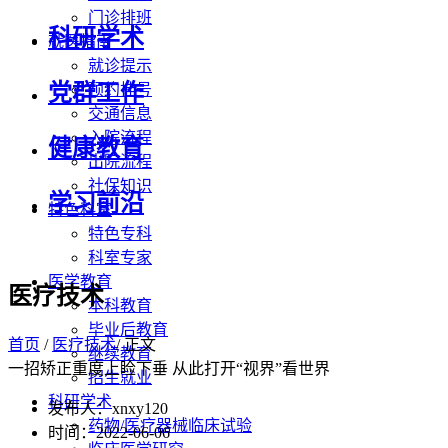
门诊排班
科研学术
就医指南
就诊提示
党群工作
预约挂号
交通信息
入院流程
健康教育
出院流程
社保知识
学习前沿
特色科室
特色专科
科室专家
医学教育
医疗技术
本科教育
毕业后教育
首页
/
医疗技术
/ 正文
继续教育
一招矫正重度上睑下垂 从此打开“视界”看世界
招生就业
科研学术
发布人：xnxy120
药物/医疗器械临床试验
时间：2022-06-06