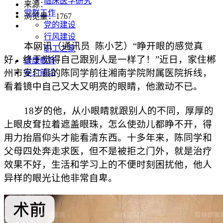
临床医学研究
来源：
党群工作
浏览量：
1767
党的建设
行风建设
本网讯（通讯员 陈小艺）“睁开眼的感觉真
职工之家
好，终于觉得自己跟别人是一样了！”近日，家住郴
健康教育
州市安仁县的陈同学前往湘南学院附属医院拆线，
学习前沿
看着镜中自己又大又明亮的眼睛，他激动不已。
18岁的他，从小眼睛就跟别人的不同，厚厚的
上眼皮耷拉着遮盖眼珠，怎么使劲儿都睁不开，得
用力抬眉仰头才能看清东西。十多年来，陈同学和
父母四处奔走求医，但不是被拒之门外，就是治疗
效果不好，生活和学习上的不便时刻困扰他，他人
异样的眼光让他非常自卑。