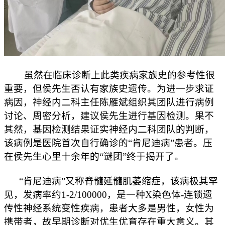
虽然在临床诊断上此类疾病家族史的参考性很
重要，但侯先生否认有家族史遗传。为进一步求证
病因，神经内二科主任陈雁斌组织其团队进行病例
讨论、周密分析，建议侯先生进行基因检测。果不
其然，基因检测结果证实神经内二科团队的判断，
该病例是医院首次自行确诊的“肯尼迪病”患者。压
在侯先生心里十余年的“谜团”终于揭开了。
“肯尼迪病”又称脊髓延髓肌萎缩症，该病极其罕
见，发病率约1-2/100000，是一种X染色体-连锁遗
传性神经系统变性疾病，患者大多是男性，女性为
携带者，故早期诊断对优生优育存在重大意义。其