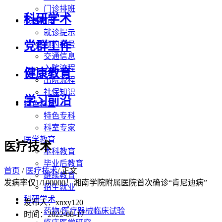
门诊排班
科研学术
就医指南
就诊提示
党群工作
预约挂号
交通信息
入院流程
健康教育
出院流程
社保知识
学习前沿
特色科室
特色专科
科室专家
医学教育
医疗技术
本科教育
毕业后教育
首页
/
医疗技术
/ 正文
继续教育
发病率仅1/100000！湘南学院附属医院首次确诊“肯尼迪病”
招生就业
科研学术
发布人：xnxy120
药物/医疗器械临床试验
时间：2022-08-17