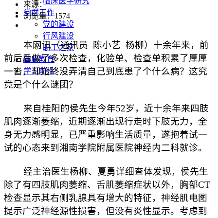
临床医学研究
来源：
党群工作
浏览量：
1574
党的建设
行风建设
本网讯（通讯员 陈小艺 杨柳）十余年来，前
职工之家
前后后做了多次检查，化验单、检查单积累了厚厚
健康教育
一沓，却始终没弄清自己到底患了个什么病？这究
学习前沿
竟是个什么谜团？
来自桂阳的侯先生今年52岁，近十余年来四肢
肌肉逐渐萎缩，近期逐渐出现行走时下肢无力，全
身无力感明显，已严重影响生活质量，遂抱着试一
试的心态来到湘南学院附属医院神经内二科就诊。
经主治医生杨柳、夏勇详细查体发现，侯先生
除了有四肢肌肉萎缩、舌肌萎缩症状以外，胸部CT
检查显示其右侧乳腺具有增大的特征，神经肌电图
提示广泛神经源性损害，但没有炎性显示。考虑到