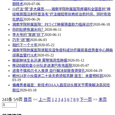
倒转术
2020-07-06
小疗法“带”走大痛苦——湘南学院附属医院疼痛科全国首创“神
经根周围注射阿昔洛韦”疗法缩短带状疱疹治愈时间，同时有效
杜绝后
2020-06-26
湘南学院附属医院：PET-CT肿瘤筛查助力临床诊疗
2020-06-18
你的肚脐有漏水吗？
2020-06-11
李大爷的”胃病”好了
2020-06-11
巧手“闭”眼
2020-06-03
相约下一个十年
2020-05-22
湘南学院附属医院肾脏风湿免疫科成功开展尿毒症患者中心静脉
闭塞血管PTA术
2020-05-22
眼部肿块生长迅速 需警惕恶性肿瘤
2020-05-12
移动B超检查小分队走进津巴布韦医院
2020-05-07
进食不慎鸡爪卡入食道 自行解决却致食道穿孔
2020-04-29
郴州24岁小伙昏迷二十余天奇迹般苏醒 医生：未曾预料到
2020-
03-19
偏瘫患者福音：新技术DAA入路双动头髋关节置换解决高风险
脱位
2020-03-18
243条 5/9页
首页
<<
上一页
1
2
3
4
5
6
7
8
9
下一页
>>
末页