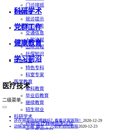
门诊排班
科研学术
就医指南
就诊提示
党群工作
预约挂号
交通信息
入院流程
健康教育
出院流程
社保知识
学习前沿
特色科室
特色专科
科室专家
医学教育
医疗技术
本科教育
毕业后教育
二级菜单
继续教育
招生就业
科研学术
还在用导线起搏器吗？看看这家医院！
2020-12-29
药物/医疗器械临床试验
动脉里头藏“幽灵”，六旬老伯险截肢
2020-12-23