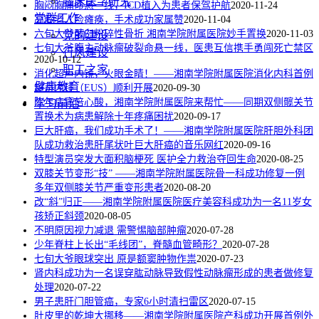
临床医学研究
胸闷胸痛命悬一线，ICD植入为患者保驾护航
2020-11-24
党群工作
高龄老人险瘫痪，手术成功家属赞
2020-11-04
六旬大爷髋臼粉碎性骨折 湘南学院附属医院妙手置换
2020-11-03
党的建设
七旬大爷腹主动脉瘤破裂命悬一线，医患互信携手勇闯死亡禁区
行风建设
2020-10-12
职工之家
消化超声内镜，火眼金睛！——湘南学院附属医院消化内科首例
健康教育
超声内镜（EUS）顺利开展
2020-09-30
陈年病痛倍心酸，湘南学院附属医院来帮忙——同期双侧髋关节
学习前沿
置换术为病患解除十年疼痛困扰
2020-09-17
巨大肝癌，我们成功手术了！——湘南学院附属医院肝胆外科团
队成功救治患肝尾状叶巨大肝癌的音乐网红
2020-09-16
特型演员突发大面积脑梗死 医护全力救治夺回生命
2020-08-25
双膝关节变形“技” ——湘南学院附属医院骨一科成功修复一例
多年双侧膝关节严重变形患者
2020-08-20
改“斜”归正——湘南学院附属医院医疗美容科成功为一名11岁女
孩矫正斜颈
2020-08-05
不明原因视力减退 需警惕脑部肿瘤
2020-07-28
少年脊柱上长出“毛线团”，脊髓血管畸形？
2020-07-28
七旬大爷眼球突出 原是额窦肿物作祟
2020-07-23
肾内科成功为一名误穿肱动脉导致假性动脉瘤形成的患者做修复
处理
2020-07-22
男子患肝门胆管癌，专家6小时清扫雷区
2020-07-15
肚皮里的乾坤大挪移——湘南学院附属医院产科成功开展首例外