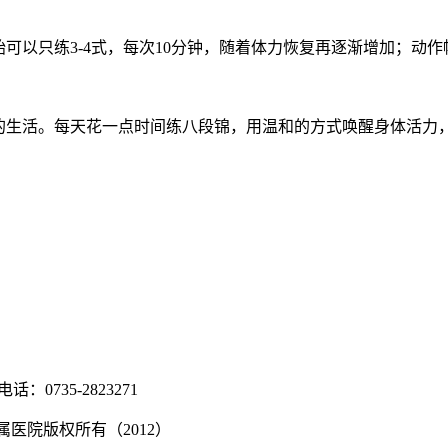
始可以只练
3-4
式，每次
10
分钟，随着体力恢复再逐渐增加；动作
量的生活。每天花一点时间练八段锦，用温和的方式唤醒身体活力
：0735-2823271
湘ICP备2022000991号
南学院附属医院版权所有（2012）