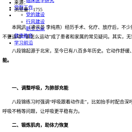
临床医学研究
来源：
党群工作
浏览量：
1755
党的建设
行风建设
本网讯（通讯员 李纯燕）经历手术、化疗、放疗后，不少
职工之家
健康教育
不要运动”“该怎么运动”成了患者和家属的常见疑问。其实，无
学习前沿
八段锦起源于北宋，至今已有八百多年历史。它动作舒缓
能。
一、调整呼吸，为肺部充能
八段锦练习时强调“呼吸跟着动作走”，比如抬手时配合
呼吸不畅等问题，让呼吸更平稳有力。
二、锻炼肌肉，助体力恢复