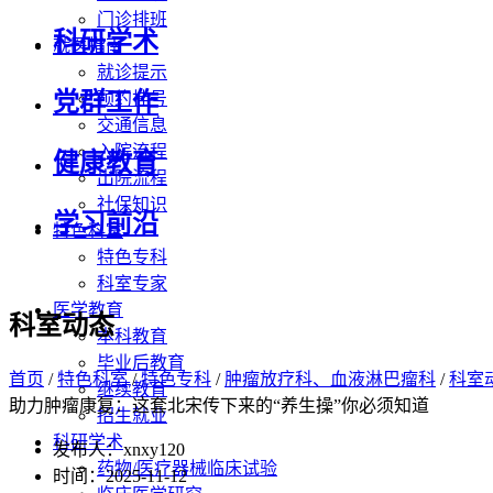
门诊排班
科研学术
就医指南
就诊提示
党群工作
预约挂号
交通信息
入院流程
健康教育
出院流程
社保知识
学习前沿
特色科室
特色专科
科室专家
医学教育
科室动态
本科教育
毕业后教育
首页
/
特色科室
/
特色专科
/
肿瘤放疗科、血液淋巴瘤科
/
科室
继续教育
助力肿瘤康复：这套北宋传下来的“养生操”你必须知道
招生就业
科研学术
发布人：xnxy120
药物/医疗器械临床试验
时间：2025-11-12