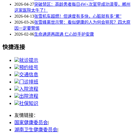
2026-04-27
突破禁区：高龄患者每日4W+次室早成功清零，郴州
这家医院太牛了！
2026-04-13
张雪机车超燃！但速度有多快，心脏就有多“累”
2026-03-26
张雪峰离世示警：看似健康的人为何会猝死？四大原
因一定要警惕
2026-02-06
生命通道再疏通 仁心妙手护安康
快捷连接
就诊提示
预约挂号
交通信息
门诊排班
入院流程
出院流程
社保知识
友情链接：
国家健康委员会
|
湖南卫生健康委员会
|