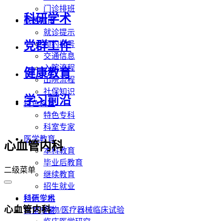
门诊排班
科研学术
就医指南
就诊提示
党群工作
预约挂号
交通信息
入院流程
健康教育
出院流程
社保知识
学习前沿
特色科室
特色专科
科室专家
医学教育
心血管内科
本科教育
毕业后教育
二级菜单
继续教育
招生就业
科研学术
特色专科
心血管内科
药物/医疗器械临床试验
科室专家