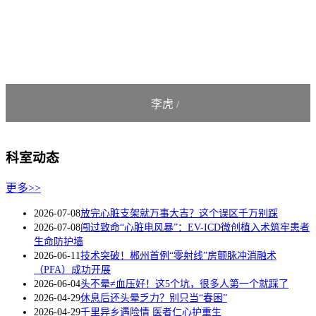
李虎
/
科室动态
更多>>
2026-07-08
放完心脏支架就万事大吉？这个误区千万别踩
2026-07-08
闯过致命“心脏电风暴”：EV-ICD微创植入术筑牢患者
生命防护墙
2026-06-11
技术突破！郴州首例“零射线”房颤脉冲消融术
（PFA）成功开展
2026-06-04
头不晕≠血压好！这5个坑，很多人第一个就踩了
2026-04-29
休息后还头晕乏力？别只当“春困”
2026-04-29
千里异乡遇险情 医者仁心护重生