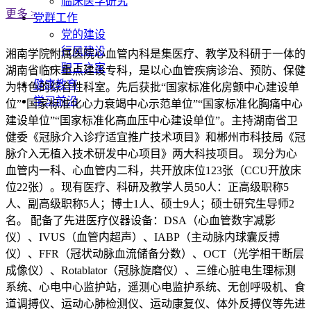
临床医学研究
更多 >
党群工作
党的建设
行风建设
湘南学院附属医院心血管内科是集医疗、教学及科研于一体的
职工之家
湖南省临床重点建设专科，是以心血管疾病诊治、预防、保健
健康教育
为特色的综合性科室。先后获批“国家标准化房颤中心建设单
学习前沿
位”“国家标准化心力衰竭中心示范单位”“国家标准化胸痛中心
建设单位”“国家标准化高血压中心建设单位”。主持湖南省卫
健委《冠脉介入诊疗适宜推广技术项目》和郴州市科技局《冠
脉介入无植入技术研发中心项目》两大科技项目。 现分为心
血管内一科、心血管内二科，共开放床位123张（CCU开放床
位22张）。现有医疗、科研及教学人员50人：正高级职称5
人、副高级职称5人；博士1人、硕士9人；硕士研究生导师2
名。 配备了先进医疗仪器设备：DSA（心血管数字减影
仪）、IVUS（血管内超声）、IABP（主动脉内球囊反搏
仪）、FFR（冠状动脉血流储备分数）、OCT（光学相干断层
成像仪）、Rotablator（冠脉旋磨仪）、三维心脏电生理标测
系统、心电中心监护站，遥测心电监护系统、无创呼吸机、食
道调搏仪、运动心肺检测仪、运动康复仪、体外反搏仪等先进