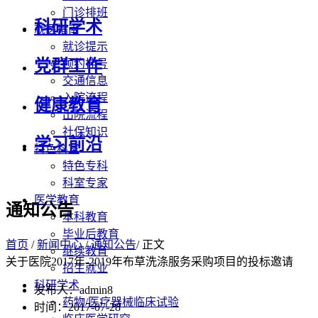
门诊排班
科研学术
就医指南
就诊提示
党群工作
预约挂号
交通信息
入院流程
健康教育
出院流程
社保知识
学习前沿
特色科室
特色专科
科室专家
医学教育
通知公告
本科教育
毕业后教育
首页
/
新闻中心
/
通知公告
/ 正文
继续教育
关于医院2017年-2019年布草洗涤服务采购项目的投标邀请
招生就业
科研学术
发布人：admin8
药物/医疗器械临床试验
时间：2017-07-28