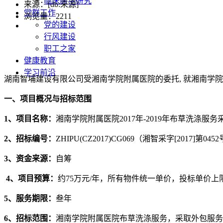
临床医学研究
来源：[db:来源]
党群工作
浏览量：
2211
党的建设
行风建设
职工之家
健康教育
学习前沿
湖南智埔建设有限公司受湘南学院附属医院的委托, 就湘南学院附
一、项目概况与招标范围
1、项目名称：
湘南学院附属医院2017年-2019年布草洗涤服务
2、招标编号：
ZHIPU(CZ2017)CG069（湘智采字[2017]第045
3、资金来源：
自筹
4、项目预算：
约75万元/年，所有物件统一单价，投标单价上
5、服务期限：
叁年
6、招标范围：
湘南学院附属医院布草洗涤服务，采取外包服务