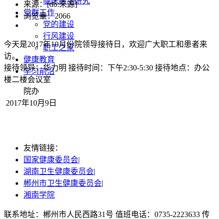
临床医学研究
来源：[db:来源]
党群工作
浏览量：
2066
党的建设
行风建设
今天是2017年10月份院领导接待日，欢迎广大职工和患者来
职工之家
访。
健康教育
接待领导：华力明 接待时间：下午2:30-5:30 接待地点：办公
学习前沿
楼二楼会议室
院办
2017年10月9日
友情链接：
国家健康委员会
|
湖南卫生健康委员会
|
郴州市卫生健康委员会
|
湘南学院
联系地址：郴州市人民西路31号 值班电话：0735-2223633 传