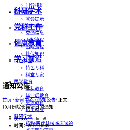
门诊排班
科研学术
就医指南
就诊提示
党群工作
预约挂号
交通信息
入院流程
健康教育
出院流程
社保知识
学习前沿
特色科室
特色专科
科室专家
医学教育
通知公告
本科教育
毕业后教育
首页
/
新闻中心
/
通知公告
/ 正文
继续教育
10月份院长接待日的通知
招生就业
科研学术
发布人：admin8
药物/医疗器械临床试验
时间：2017-10-09