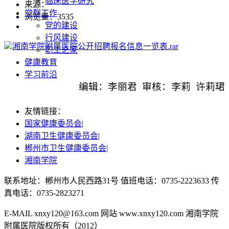
临床医学研究
来源：
党群工作
浏览量：
3535
党的建设
行风建设
湘南学院附属医院公开招聘报名信息一览表.rar
职工之家
健康教育
学习前沿
编辑：李丽君 审核：李莉 许莉珺
友情链接：
国家健康委员会
|
湖南卫生健康委员会
|
郴州市卫生健康委员会
|
湘南学院
联系地址：郴州市人民西路31号 值班电话：0735-2223633 传
真电话：0735-2823271
湘ICP备2022000991号
E-MAIL xnxy120@163.com 网站 www.xnxy120.com 湘南学院
附属医院版权所有（2012）