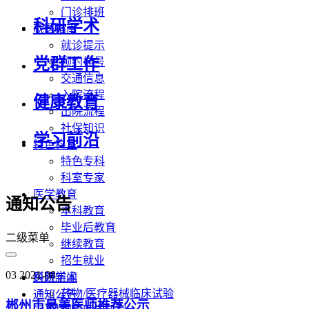
门诊排班
科研学术
就医指南
就诊提示
党群工作
预约挂号
交通信息
入院流程
健康教育
出院流程
社保知识
学习前沿
特色科室
特色专科
科室专家
医学教育
通知公告
本科教育
毕业后教育
二级菜单
继续教育
招生就业
03
2021-08
科研学术
医院新闻
药物/医疗器械临床试验
通知公告
郴州市最美医师推荐公示