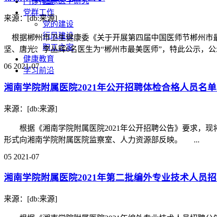
临床医学研究
门诊排班
党群工作
来源：[db:来源]
党的建设
行风建设
根据郴州市卫生健康委《关于开展第四届中国医师节郴州市最美医
职工之家
坚、唐光、李丛辉6名医生为“郴州市最美医师”，特此公示，公示期
健康教育
06
2021-07
学习前沿
湘南学院附属医院2021年公开招聘体检合格人员名
来源：[db:来源]
根据《湘南学院附属医院2021年公开招聘公告》要求，现将体
形式向湘南学院附属医院监察室、人力资源部反映。 ...
05
2021-07
湘南学院附属医院2021年第二批编外专业技术人员
来源：[db:来源]