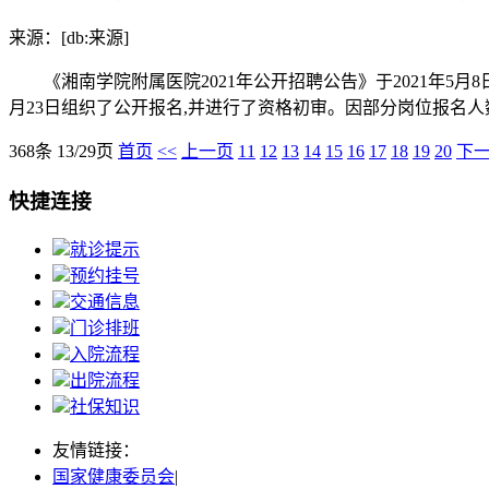
来源：[db:来源]
《湘南学院附属医院2021年公开招聘公告》于2021年5月
月23日组织了公开报名,并进行了资格初审。因部分岗位报名人数
368条 13/29页
首页
<<
上一页
11
12
13
14
15
16
17
18
19
20
下
快捷连接
就诊提示
预约挂号
交通信息
门诊排班
入院流程
出院流程
社保知识
友情链接：
国家健康委员会
|