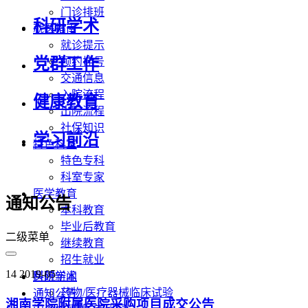
门诊排班
科研学术
就医指南
就诊提示
党群工作
预约挂号
交通信息
入院流程
健康教育
出院流程
社保知识
学习前沿
特色科室
特色专科
科室专家
医学教育
通知公告
本科教育
毕业后教育
二级菜单
继续教育
招生就业
14
2019-05
科研学术
医院新闻
药物/医疗器械临床试验
通知公告
湘南学院附属医院采购项目成交公告