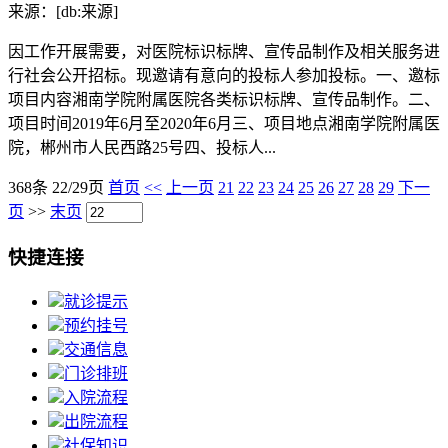
来源：[db:来源]
因工作开展需要，对医院标识标牌、宣传品制作及相关服务进
行社会公开招标。现邀请有意向的投标人参加投标。一、邀标
项目内容湘南学院附属医院各类标识标牌、宣传品制作。二、
项目时间2019年6月至2020年6月三、项目地点湘南学院附属医
院，郴州市人民西路25号四、投标人...
368条 22/29页
首页
<<
上一页
21
22
23
24
25
26
27
28
29
下一
页
>>
末页
快捷连接
就诊提示
预约挂号
交通信息
门诊排班
入院流程
出院流程
社保知识