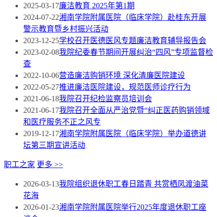
2025-03-17
廉洁教育 2025年第1期
2024-07-22
湘南学院附属医院（临床学院）赴桂东开展
警示教育暨乡村振兴活动
2023-12-25
学校召开医德医风专题廉洁教育辅导报告会
2023-02-08
我院纪委春节期间开展纠治“四风”专项监督检
查
2022-10-06
营造廉洁购销环境 深化清廉医院建设
2022-05-27
推进廉洁医院建设，规范医师诊疗行为
2021-06-18
我院召开纪检监察员培训会
2021-06-17
我院召开全面从严治党暨“纠正医药购销领域
和医疗服务不正之风专
2019-12-17
湘南学院附属医院（临床学院）举办道德讲
坛第三期宣讲活动
职工之家
更多 >>
2026-03-13
我院组织退休职工春日踏青 共赏栖凤渡油菜
花海
2026-01-23
湘南学院附属医院举行2025年度退休职工座