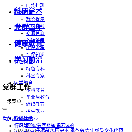
门诊排班
科研学术
就医指南
就诊提示
党群工作
预约挂号
交通信息
入院流程
健康教育
出院流程
社保知识
学习前沿
特色科室
特色专科
科室专家
医学教育
党群工作
本科教育
毕业后教育
二级菜单
继续教育
招生就业
科研学术
党的建设
党的建设
更多 >>
药物/医疗器械临床试验
行风建设
2025-11-28
重温红色历史 传承革命精神 感受文化底蕴