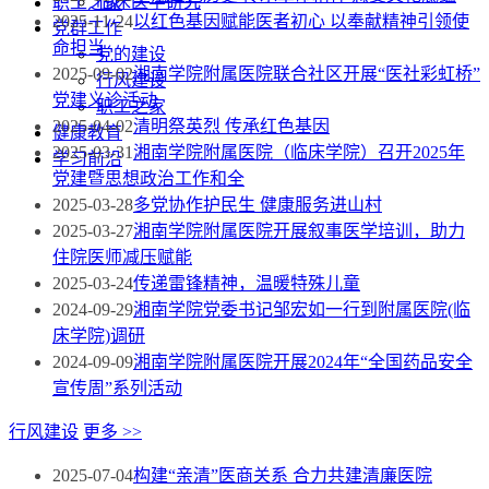
临床医学研究
职工之家
2025-11-24
以红色基因赋能医者初心 以奉献精神引领使
党群工作
命担当
党的建设
2025-09-02
湘南学院附属医院联合社区开展“医社彩虹桥”
行风建设
党建义诊活动
职工之家
2025-04-02
清明祭英烈 传承红色基因
健康教育
2025-03-31
湘南学院附属医院（临床学院）召开2025年
学习前沿
党建暨思想政治工作和全
2025-03-28
多党协作护民生 健康服务进山村
2025-03-27
湘南学院附属医院开展叙事医学培训，助力
住院医师减压赋能
2025-03-24
传递雷锋精神，温暖特殊儿童
2024-09-29
湘南学院党委书记邹宏如一行到附属医院(临
床学院)调研
2024-09-09
湘南学院附属医院开展2024年“全国药品安全
宣传周”系列活动
行风建设
更多 >>
2025-07-04
构建“亲清”医商关系 合力共建清廉医院