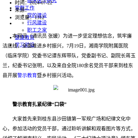
临床医学研究
时间：2024-07-22
党群工作
来源：
党的建设
浏览量：
1312
行风建设
职工之家
本网讯（通讯员 张媛）为进一步坚定理想信念，筑牢廉
健康教育
学习前沿
洁底线，全面推进乡村振兴，7月19日，湘南学院附属医院
（临床学院）党委书记谭东辉带队，党委副书记、副院长蒋玉
兰，纪委书记张明，以及来自全院180余名党员干部来到桂东
县开展
警示教育
暨乡村振兴活动。
警示教育
扎紧纪律“口袋”
大家首先来到桂东县沙田镇第一军规广场和纪律文化中
心，参加活动的党员干部，通过聆听讲解和观看图片等方式，