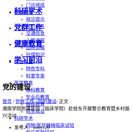
门诊排班
科研学术
就医指南
就诊提示
党群工作
预约挂号
交通信息
入院流程
健康教育
出院流程
社保知识
学习前沿
特色科室
特色专科
科室专家
医学教育
党的建设
本科教育
毕业后教育
首页
/
党群工作
/
党的建设
/ 正文
继续教育
湘南学院附属医院（临床学院）赴桂东开展警示教育暨乡村振
招生就业
兴活动
科研学术
药物/医疗器械临床试验
发布人：xnxy120